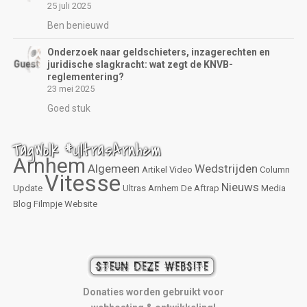
25 juli 2025
Ben benieuwd
Onderzoek naar geldschieters, inzagerechten en
juridische slagkracht: wat zegt de KNVB-
reglementering?
23 mei 2025
Goed stuk
TagWolk #UltrasArnhem
Arnhem
Algemeen
Wedstrijden
Artikel
Video
Column
Vitesse
Nieuws
Update
Ultras Arnhem
De Aftrap
Media
Blog
Filmpje
Website
Donaties worden gebruikt voor