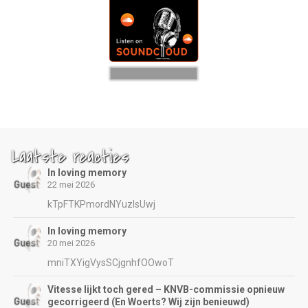
Laatste reacties
In loving memory
22 mei 2026
kTpFTKPmordNYuzIsUwj
In loving memory
20 mei 2026
mniTXYigVysSCjgnhfOOwoT
Vitesse lijkt toch gered – KNVB-commissie opnieuw
gecorrigeerd (En Woerts? Wij zijn benieuwd)