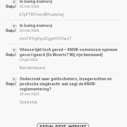
In loving memory
22 mei 2026
kTpFTKPmordNYuzIsUwj
In loving memory
20 mei 2026
mniTXYigVysSCjgnhfOOwoT
Vitesse lijkt toch gered – KNVB-commissie opnieuw
gecorrigeerd (En Woerts? Wij zijn benieuwd)
25 juli 2025
Ben benieuwd
Onderzoek naar geldschieters, inzagerechten en
juridische slagkracht: wat zegt de KNVB-
reglementering?
23 mei 2025
Goed stuk