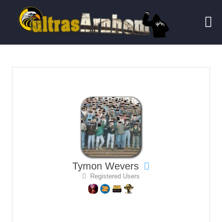
Tymon Wevers
Registered Users