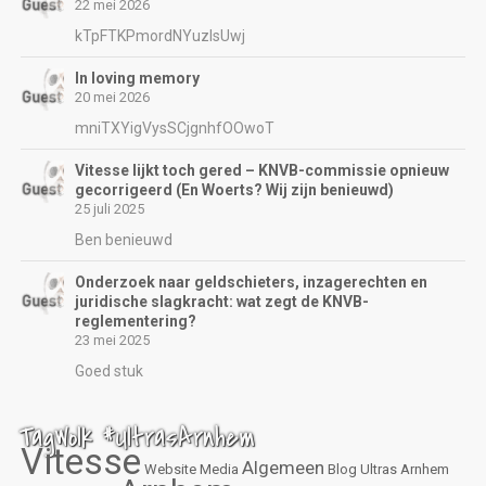
22 mei 2026
kTpFTKPmordNYuzIsUwj
In loving memory
20 mei 2026
mniTXYigVysSCjgnhfOOwoT
Vitesse lijkt toch gered – KNVB-commissie opnieuw
gecorrigeerd (En Woerts? Wij zijn benieuwd)
25 juli 2025
Ben benieuwd
Onderzoek naar geldschieters, inzagerechten en
juridische slagkracht: wat zegt de KNVB-
reglementering?
23 mei 2025
Goed stuk
TagWolk #UltrasArnhem
Vitesse
Algemeen
Website
Media
Blog
Ultras Arnhem