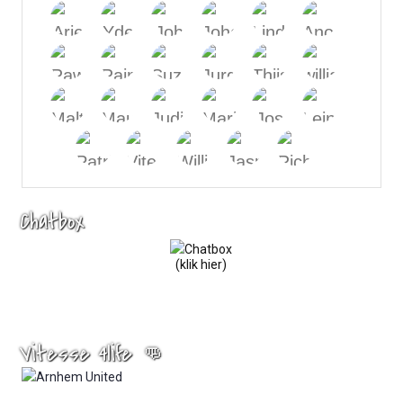
Chatbox
(klik hier)
Vitesse 4life 👊