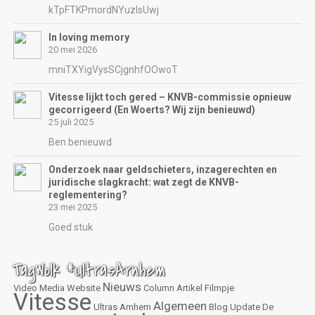
kTpFTKPmordNYuzIsUwj
In loving memory
20 mei 2026
mniTXYigVysSCjgnhfOOwoT
Vitesse lijkt toch gered – KNVB-commissie opnieuw
gecorrigeerd (En Woerts? Wij zijn benieuwd)
25 juli 2025
Ben benieuwd
Onderzoek naar geldschieters, inzagerechten en
juridische slagkracht: wat zegt de KNVB-
reglementering?
23 mei 2025
Goed stuk
TagWolk #UltrasArnhem
Nieuws
Video
Media
Website
Column
Artikel
Filmpje
Vitesse
Algemeen
Ultras Arnhem
Blog
Update
De