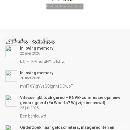
Laatste reacties
In loving memory
22 mei 2026
kTpFTKPmordNYuzIsUwj
In loving memory
20 mei 2026
mniTXYigVysSCjgnhfOOwoT
Vitesse lijkt toch gered – KNVB-commissie opnieuw
gecorrigeerd (En Woerts? Wij zijn benieuwd)
25 juli 2025
Ben benieuwd
Onderzoek naar geldschieters, inzagerechten en