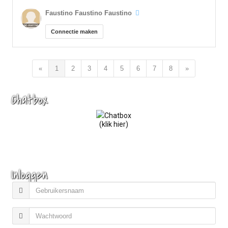
Faustino Faustino Faustino
Connectie maken
«
1
2
3
4
5
6
7
8
»
Chatbox
(klik hier)
Inloggen