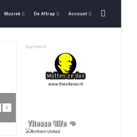
Muziek
De Aftrap
Account
Nummer 4
www.theo4ever.nl
Vitesse 4life 👊