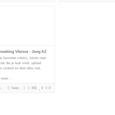
vatting Vitesse - Jong AZ
je favoriete video's, luister naar
ek die je leuk vindt, upload
le content en deel alles met..
 meer ...
g
Geert Gabriëls
355
0
0