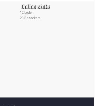
Online stats
12 Leden
23 Bezoekers