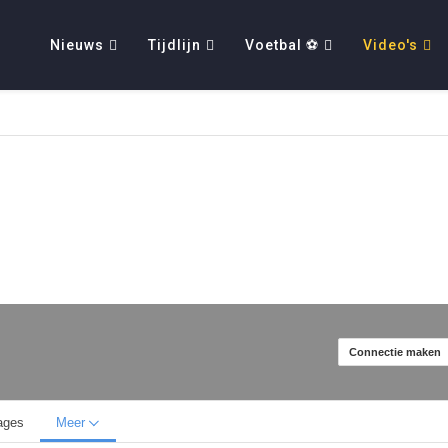
Nieuws
Tijdlijn
Voetbal ⚽
Video's
Connectie maken
ages
Meer