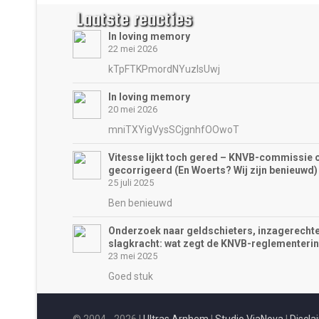
Laatste reacties
In loving memory
22 mei 2026
kTpFTKPmordNYuzIsUwj
In loving memory
20 mei 2026
mniTXYigVysSCjgnhfOOwoT
Vitesse lijkt toch gered – KNVB-commissie 
gecorrigeerd (En Woerts? Wij zijn benieuwd)
25 juli 2025
Ben benieuwd
Onderzoek naar geldschieters, inzagerechte
slagkracht: wat zegt de KNVB-reglementeri
23 mei 2025
Goed stuk