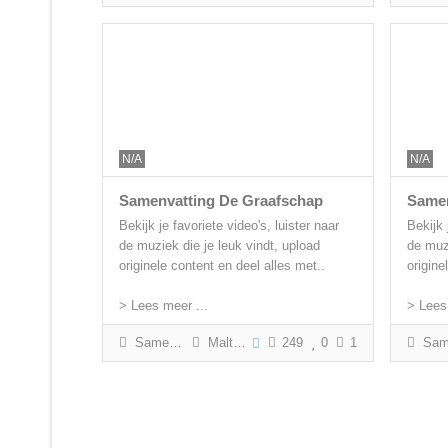
N/A
N/A
Samenvatting De Graafschap
Samen
Bekijk je favoriete video's, luister naar
Bekijk 
de muziek die je leuk vindt, upload
de muzi
originele content en deel alles met..
origine
> Lees meer ...
> Lees
Samenvatting
Malte Paffen
249
0
1
Samenvattin