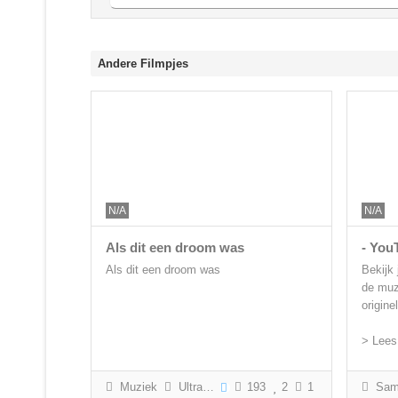
Andere Filmpjes
N/A
N/A
Als dit een droom was
- You
Als dit een droom was
Bekijk 
de muzi
origine
> Lees
Muziek
Ultras Arnhem
193
2
1
Samenva