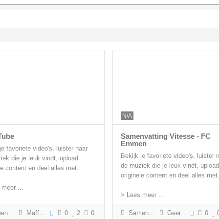
N/A
Tube
Samenvatting Vitesse - FC
Emmen
je favoriete video's, luister naar
Bekijk je favoriete video's, luister 
ek die je leuk vindt, upload
de muziek die je leuk vindt, upload
le content en deel alles met..
originele content en deel alles met.
 meer ...
> Lees meer ...
tting
Maffe Rick
0
2
0
Samenvatting
Geert Gabriëls
0