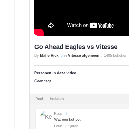
Go Ahead Eagles vs Vitesse
By
Maffe Rick
in
Vitesse algemeen
1405 bekeken
Personen in deze video
Geen tags
Deel
Insluiten
Keez
Wat een kut pot
Leuk ️
5 jaren