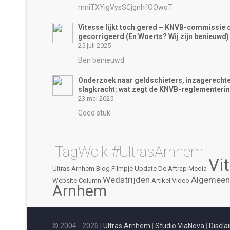
mniTXYigVysSCjgnhfOOwoT
Vitesse lijkt toch gered – KNVB-commissie 
gecorrigeerd (En Woerts? Wij zijn benieuwd)
25 juli 2025
Ben benieuwd
Onderzoek naar geldschieters, inzagerechte
slagkracht: wat zegt de KNVB-reglementeri
23 mei 2025
Goed stuk
TagWolk #UltrasArnhem
Vi
Ultras Arnhem
Blog
Filmpje
Update
De Aftrap
Media
Wedstrijden
Algemeen
Website
Column
Artikel
Video
Arnhem
© 2004 - 2026 |
Ultras Arnhem
|
Studio ViaNova
|
Discla