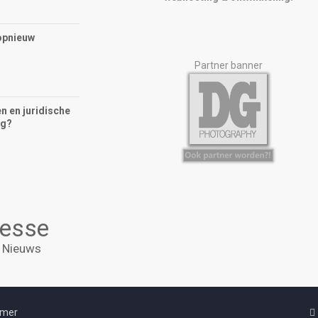
opnieuw
Partner banner
n en juridische
ng?
tesse
Nieuws
imer