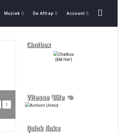
Muziek
De Aftrap
Account
Chatbox
(klik hier)
Vitesse 4life 👊
Quick links