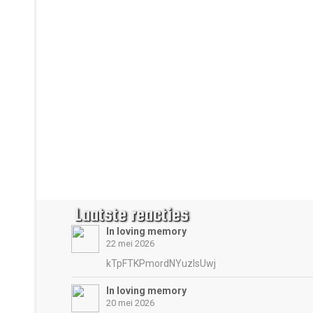
Laatste reacties
In loving memory
22 mei 2026
kTpFTKPmordNYuzIsUwj
In loving memory
20 mei 2026