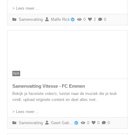
> Lees meer ...
Samenvatting
Maffe Rick
0
2
0
N/A
Samenvatting Vitesse - FC Emmen
Bekijk je favoriete video's, luister naar de muziek die je leuk
vindt, upload originele content en deel alles met..
> Lees meer ...
Samenvatting
Geert Gabriëls
0
0
0