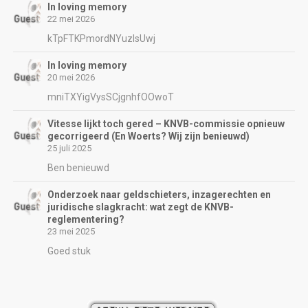
In loving memory
22 mei 2026
kTpFTKPmordNYuzIsUwj
In loving memory
20 mei 2026
mniTXYigVysSCjgnhfOOwoT
Vitesse lijkt toch gered – KNVB-commissie opnieuw
gecorrigeerd (En Woerts? Wij zijn benieuwd)
25 juli 2025
Ben benieuwd
Onderzoek naar geldschieters, inzagerechten en
juridische slagkracht: wat zegt de KNVB-
reglementering?
23 mei 2025
Goed stuk