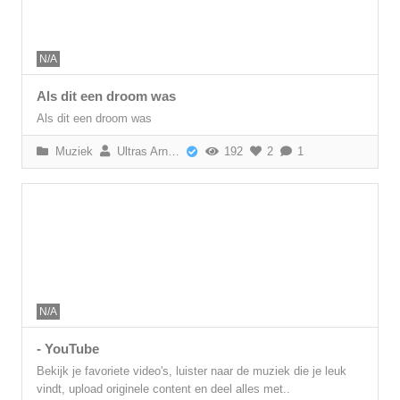
N/A
Als dit een droom was
Als dit een droom was
Muziek
Ultras Arnhem
192
2
1
N/A
- YouTube
Bekijk je favoriete video's, luister naar de muziek die je leuk
vindt, upload originele content en deel alles met..