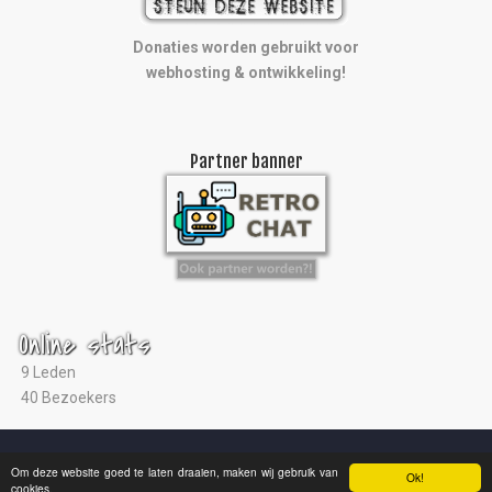
Donaties worden gebruikt voor
webhosting & ontwikkeling!
Partner banner
Online stats
9 Leden
40 Bezoekers
© 2004 - 2026 |
Ultras Arnhem
|
Studio ViaNova
|
Disclaimer
Om deze website goed te laten draaien, maken wij gebruik van
Ok!
cookies.