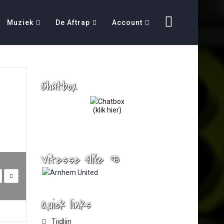
Muziek
De Aftrap
Account
Chatbox
(klik hier)
Vitesse 4life 👊
Quick links
Tijdlijn