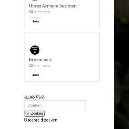
Ultras Arnhem besloten
94 members
Join
Ernemmers
32 members
Join
Zoeken
Zoeken
Uitgebreid zoeken