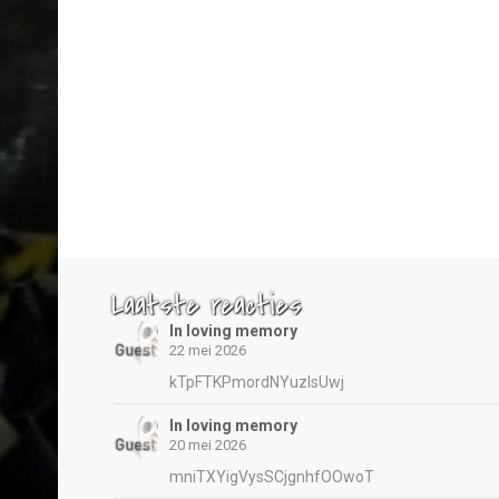
Laatste reacties
In loving memory
22 mei 2026
kTpFTKPmordNYuzIsUwj
In loving memory
20 mei 2026
mniTXYigVysSCjgnhfOOwoT