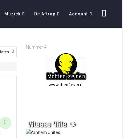
Muziek
De Aftrap
Account
Nummer 4
dates
www.theo4ever.nl
Vitesse 4life 👊
e