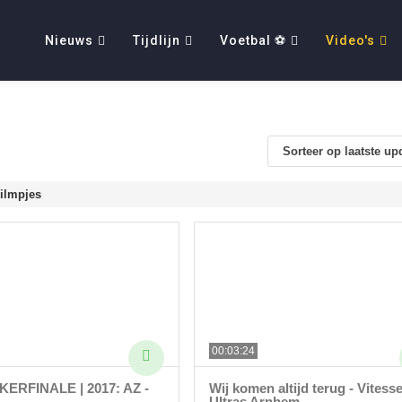
Nieuws
Tijdlijn
Voetbal ⚽
Video's
Sorteer op laatste up
Filmpjes
00:03:24
ERFINALE | 2017: AZ -
Wij komen altijd terug - Vitess
Ultras Arnhem