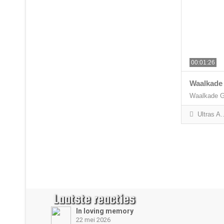
00:01:26
Waalkade
Waalkade G
Ultras Arnhem
Laatste reacties
In loving memory
22 mei 2026