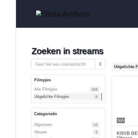
Zoeken in streams
Uitgelichte 
Filmpjes
Alle Filmpjes
224
Uitgelichte Filmpjes
5
Categorieën
N/A
Algemeen
13
Nieuws
3
KNVB BEK
Vitesse