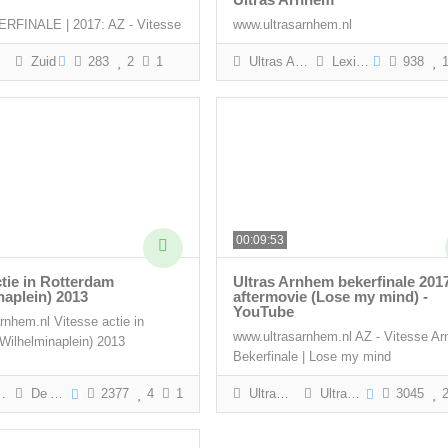
FINALE | 2017: AZ - Vitesse
www.ultrasarnhem.nl
Zuid
283
2
1
Ultras Arnhem
Lexie 026
938
1
00:09:53
ctie in Rotterdam
Ultras Arnhem bekerfinale 201
naplein) 2013
aftermovie (Lose my mind) -
YouTube
rnhem.nl Vitesse actie in
www.ultrasarnhem.nl AZ - Vitesse Ar
Wilhelminaplein) 2013
Bekerfinale | Lose my mind
De Aftrap
2377
4
1
Ultras Arnhem
Ultras Arnhem
3045
2