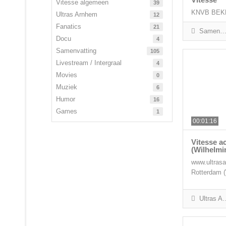
Vitesse algemeen
39
KNVB BEKER
Ultras Arnhem
12
Fanatics
21
Samenvatting
Docu
4
Samenvatting
105
Livestream / Intergraal
4
Movies
0
Muziek
6
Humor
16
Games
1
00:01:16
Vitesse a
(Wilhelmi
www.ultrasa
Rotterdam (
Ultras Arnhem