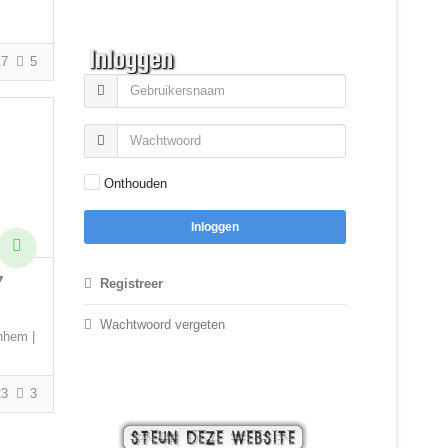
Inloggen
7
5
Onthouden
Inloggen
7
Registreer
Wachtwoord vergeten
nhem |
3
3