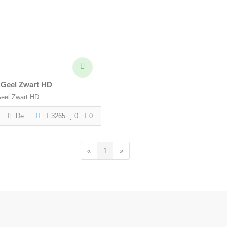
 Geel Zwart HD
eel Zwart HD
De Aftrap
3265
0
0
«
1
»