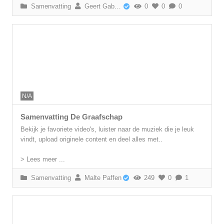
Samenvatting
Geert Gabriëls
0
0
0
N/A
Samenvatting De Graafschap
Bekijk je favoriete video's, luister naar de muziek die je leuk
vindt, upload originele content en deel alles met..
> Lees meer ...
Samenvatting
Malte Paffen
249
0
1