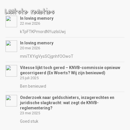
Laatste reacties
In loving memory
22 mei 2026
kTpFTKPmordNYuzIsUwj
In loving memory
20 mei 2026
mniTXYigVysSCjgnhfOOwoT
Vitesse lijkt toch gered – KNVB-commissie opnieuw
gecorrigeerd (En Woerts? Wij zijn benieuwd)
25 juli 2025
Ben benieuwd
Onderzoek naar geldschieters, inzagerechten en
juridische slagkracht: wat zegt de KNVB-
reglementering?
23 mei 2025
Goed stuk