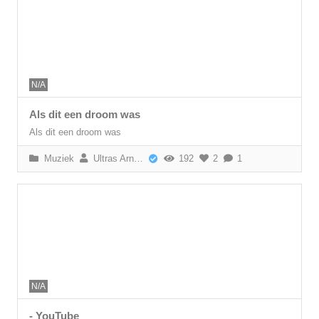
N/A
Als dit een droom was
Als dit een droom was
Muziek
Ultras Arnhem
192
2
1
N/A
- YouTube