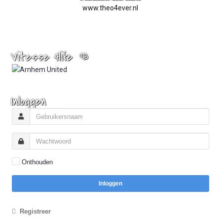
www.theo4ever.nl
Vitesse 4life 👊
Inloggen
Onthouden
Inloggen
Registreer