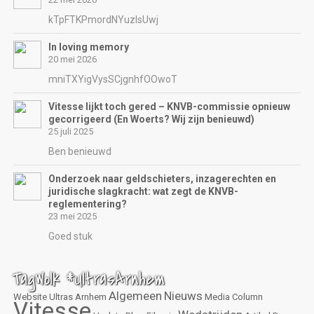
kTpFTKPmordNYuzIsUwj
In loving memory
20 mei 2026
mniTXYigVysSCjgnhfOOwoT
Vitesse lijkt toch gered – KNVB-commissie opnieuw
gecorrigeerd (En Woerts? Wij zijn benieuwd)
25 juli 2025
Ben benieuwd
Onderzoek naar geldschieters, inzagerechten en
juridische slagkracht: wat zegt de KNVB-
reglementering?
23 mei 2025
Goed stuk
TagWolk #UltrasArnhem
Algemeen
Nieuws
Website
Ultras Arnhem
Media
Column
Vitesse