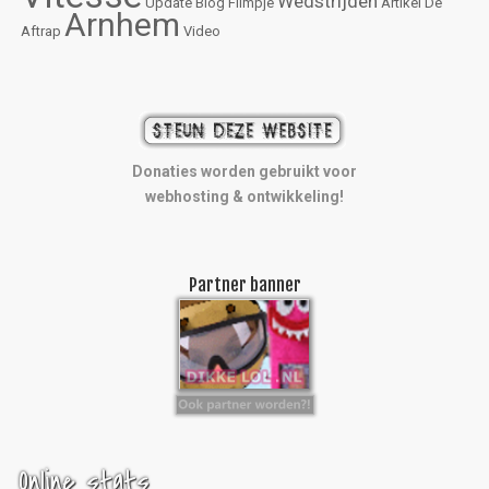
Wedstrijden
Update
Blog
Filmpje
Artikel
De
Arnhem
Aftrap
Video
Donaties worden gebruikt voor
webhosting & ontwikkeling!
Partner banner
Online stats