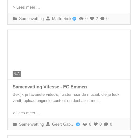
> Lees meer ...
Samenvatting
Maffe Rick
0
2
0
N/A
Samenvatting Vitesse - FC Emmen
Bekijk je favoriete video's, luister naar de muziek die je leuk
vindt, upload originele content en deel alles met..
> Lees meer ...
Samenvatting
Geert Gabriëls
0
0
0