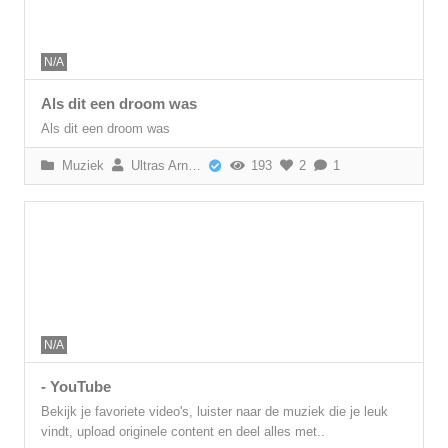
N/A
Als dit een droom was
Als dit een droom was
Muziek
Ultras Arnhem
193
2
1
N/A
- YouTube
Bekijk je favoriete video's, luister naar de muziek die je leuk
vindt, upload originele content en deel alles met..