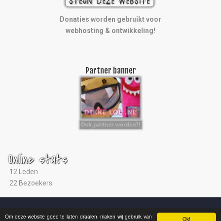
Donaties worden gebruikt voor
webhosting & ontwikkeling!
Partner banner
Online stats
12 Leden
22 Bezoekers
© 2004 - 2026 |
Ultras Arnhem
|
Studio ViaNova
|
Disclaimer
Om deze website goed te laten draaien, maken wij gebruik van
Ok!