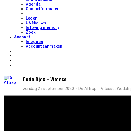
Agenda
Contactformulier
Leden
UA Nieuws
In loving memory
Zoek
Account
Inloggen
Account aanmaken
Actie Ajax - Vitesse
zondag 27 september 2020
De Aftrap
Vitesse
Wedstri