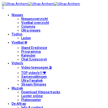
Nieuws
Nieuwsoverzicht
Voetbal overzicht
Columns
Ultra nieuws
Tijdlijn
Leden
Voetbal ⚽
Stand Eredivisie
Programma
Kalender
Chat (Livescore)
Video's
Video toevoegen 🎬
TOP video's💛🖤
Samenvattingen
Ultra Fanatiek
Stream filmpjes
Muziek
Download Vitesse tracks
Luister online
Platenspeler
De Aftrap
Info & contact