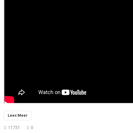
Lees Meer
11731
0