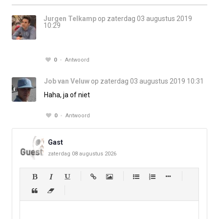
Jurgen Telkamp
op zaterdag 03 augustus 2019
10:29
0
Antwoord
Job van Veluw
op zaterdag 03 augustus 2019 10:31
Haha, ja of niet
0
Antwoord
Gast
zaterdag 08 augustus 2026
-
-
-
-
-
-
-
-
-
-
-
-
-
-
-
-
-
-
-
-
-
-
-
-
-
-
-
-
-
-