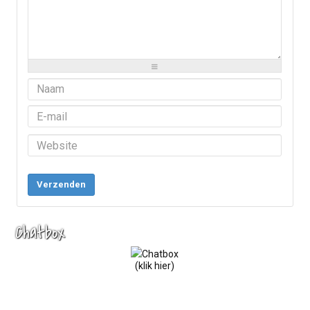
-
-
-
-
-
-
-
-
-
-
-
-
-
-
-
-
-
-
-
-
-
-
-
-
-
-
-
-
-
-
Verzenden
Chatbox
(klik hier)