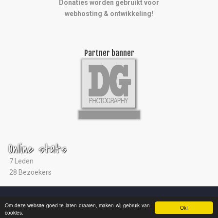
Donaties worden gebruikt voor
webhosting & ontwikkeling!
Partner banner
Online stats
7 Leden
28 Bezoekers
© 2004 - 2026 |
Ultras Arnhem
|
Studio ViaNova
|
Disclaimer
Om deze website goed te laten draaien, maken wij gebruik van
Ok!
cookies.