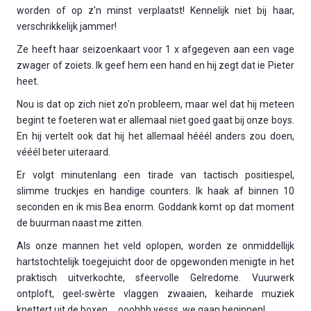
worden of op z'n minst verplaatst! Kennelijk niet bij haar,
verschrikkelijk jammer!
Ze heeft haar seizoenkaart voor 1 x afgegeven aan een vage
zwager of zoiets. Ik geef hem een hand en hij zegt dat ie Pieter
heet.
Nou is dat op zich niet zo'n probleem, maar wel dat hij meteen
begint te foeteren wat er allemaal niet goed gaat bij onze boys.
En hij vertelt ook dat hij het allemaal hééél anders zou doen,
vééél beter uiteraard.
Er volgt minutenlang een tirade van tactisch positiespel,
slimme truckjes en handige counters. Ik haak af binnen 10
seconden en ik mis Bea enorm. Goddank komt op dat moment
de buurman naast me zitten.
Als onze mannen het veld oplopen, worden ze onmiddellijk
hartstochtelijk toegejuicht door de opgewonden menigte in het
praktisch uitverkochte, sfeervolle Gelredome. Vuurwerk
ontploft, geel-swèrte vlaggen zwaaien, keiharde muziek
knettert uit de boxen … ooohhh yesss, we gaan beginnen!