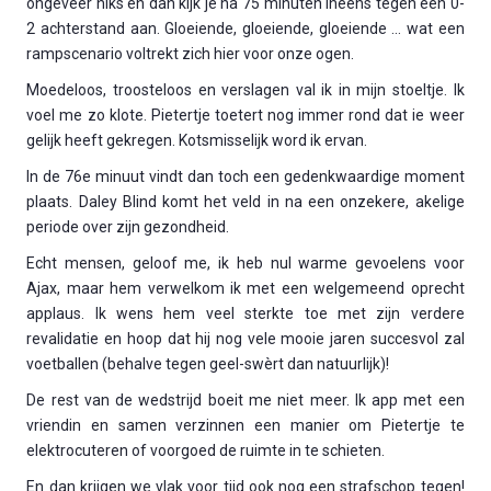
ongeveer niks en dan kijk je na 75 minuten ineens tegen een 0-
2 achterstand aan. Gloeiende, gloeiende, gloeiende … wat een
rampscenario voltrekt zich hier voor onze ogen.
Moedeloos, troosteloos en verslagen val ik in mijn stoeltje. Ik
voel me zo klote. Pietertje toetert nog immer rond dat ie weer
gelijk heeft gekregen. Kotsmisselijk word ik ervan.
In de 76e minuut vindt dan toch een gedenkwaardige moment
plaats. Daley Blind komt het veld in na een onzekere, akelige
periode over zijn gezondheid.
Echt mensen, geloof me, ik heb nul warme gevoelens voor
Ajax, maar hem verwelkom ik met een welgemeend oprecht
applaus. Ik wens hem veel sterkte toe met zijn verdere
revalidatie en hoop dat hij nog vele mooie jaren succesvol zal
voetballen (behalve tegen geel-swèrt dan natuurlijk)!
De rest van de wedstrijd boeit me niet meer. Ik app met een
vriendin en samen verzinnen een manier om Pietertje te
elektrocuteren of voorgoed de ruimte in te schieten.
En dan krijgen we vlak voor tijd ook nog een strafschop tegen!