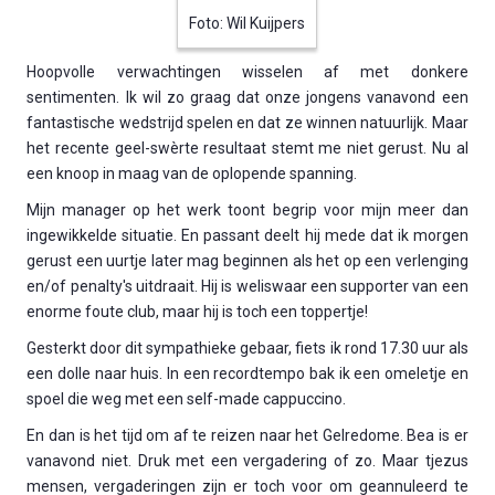
Foto: Wil Kuijpers
Hoopvolle verwachtingen wisselen af met donkere
sentimenten. Ik wil zo graag dat onze jongens vanavond een
fantastische wedstrijd spelen en dat ze winnen natuurlijk. Maar
het recente geel-swèrte resultaat stemt me niet gerust. Nu al
een knoop in maag van de oplopende spanning.
Mijn manager op het werk toont begrip voor mijn meer dan
ingewikkelde situatie. En passant deelt hij mede dat ik morgen
gerust een uurtje later mag beginnen als het op een verlenging
en/of penalty's uitdraait. Hij is weliswaar een supporter van een
enorme foute club, maar hij is toch een toppertje!
Gesterkt door dit sympathieke gebaar, fiets ik rond 17.30 uur als
een dolle naar huis. In een recordtempo bak ik een omeletje en
spoel die weg met een self-made cappuccino.
En dan is het tijd om af te reizen naar het Gelredome. Bea is er
vanavond niet. Druk met een vergadering of zo. Maar tjezus
mensen, vergaderingen zijn er toch voor om geannuleerd te