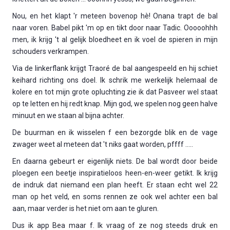
Nou, en het klapt 'r meteen bovenop hè! Onana trapt de bal
naar voren. Babel pikt 'm op en tikt door naar Tadic. Ooooohhh
men, ik krijg 't al gelijk bloedheet en ik voel de spieren in mijn
schouders verkrampen.
Via de linkerflank krijgt Traoré de bal aangespeeld en hij schiet
keihard richting ons doel. Ik schrik me werkelijk helemaal de
kolere en tot mijn grote opluchting zie ik dat Pasveer wel staat
op te letten en hij redt knap. Mijn god, we spelen nog geen halve
minuut en we staan al bijna achter.
De buurman en ik wisselen f een bezorgde blik en de vage
zwager weet al meteen dat 't niks gaat worden, pffff …..
En daarna gebeurt er eigenlijk niets. De bal wordt door beide
ploegen een beetje inspiratieloos heen-en-weer getikt. Ik krijg
de indruk dat niemand een plan heeft. Er staan echt wel 22
man op het veld, en soms rennen ze ook wel achter een bal
aan, maar verder is het niet om aan te gluren.
Dus ik app Bea maar f. Ik vraag of ze nog steeds druk en