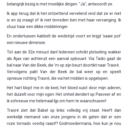
belangrijk bezig is met moeilijke dingen. "Ja", antwoordt ze.
Ik app terug dat ik het ontzettend vervelend vind dat ze er niet
is en zij vraagt of ik niet tevreden ben met haar vervanging. Ik
stuur haar een dikke middelvinger.
En ondertussen kabbelt de wedstrijd voort en krijgt 'saaie pot'
een nieuwe dimensie.
Tot aan de 32e minuut dan! Iedereen schrikt plotseling wakker
als Ajax van achteruit een aanval opbouwt. Via Tadic gaat de
bal naar Van der Beek, die 'm op zijn beurt doortikt naar Traoré.
Vervolgens pakt Van der Beek de bal weer op en speelt
opnieuw richting Traoré, die via het midden is opgelopen.
Het hart klopt me in de keel, het bloed suist door mijn aderen,
het duizelt voor mijn ogen. Het onheil dendert op Pasveer af en
ik schreeuw me helemaal lijp om hem te waarschuwen!
Traoré ziet dat Babel op links volledig vrij staat. Heeft dan
werkelijk niemand van onze jongens in de gaten dat er een
roze tornado voorbij raast!? Godmoedermaria, hoe kun je nou