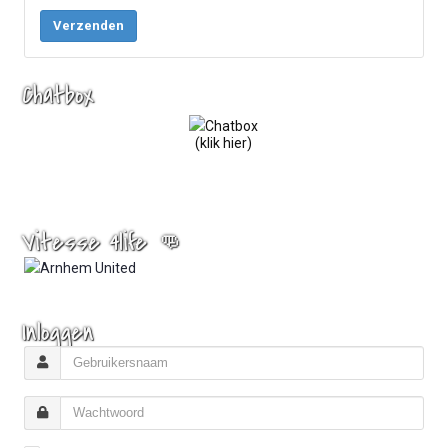
Verzenden
Chatbox
(klik hier)
Vitesse 4life 👊
Inloggen