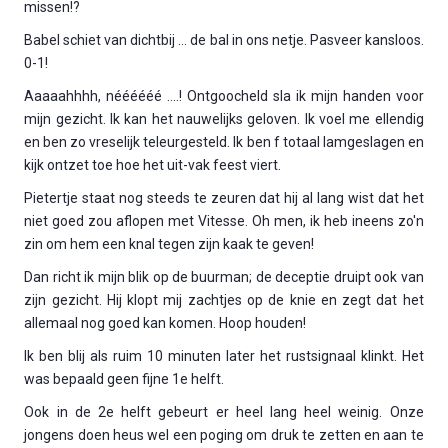
missen!?
Babel schiet van dichtbij … de bal in ons netje. Pasveer kansloos.
0-1!
Aaaaahhhh, néééééé ….! Ontgoocheld sla ik mijn handen voor
mijn gezicht. Ik kan het nauwelijks geloven. Ik voel me ellendig
en ben zo vreselijk teleurgesteld. Ik ben f totaal lamgeslagen en
kijk ontzet toe hoe het uit-vak feest viert.
Pietertje staat nog steeds te zeuren dat hij al lang wist dat het
niet goed zou aflopen met Vitesse. Oh men, ik heb ineens zo'n
zin om hem een knal tegen zijn kaak te geven!
Dan richt ik mijn blik op de buurman; de deceptie druipt ook van
zijn gezicht. Hij klopt mij zachtjes op de knie en zegt dat het
allemaal nog goed kan komen. Hoop houden!
Ik ben blij als ruim 10 minuten later het rustsignaal klinkt. Het
was bepaald geen fijne 1e helft.
Ook in de 2e helft gebeurt er heel lang heel weinig. Onze
jongens doen heus wel een poging om druk te zetten en aan te