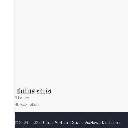
Online stats
9 Leden
40 Bezoekers
© 2004 - 2026 |
Ultras Arnhem
|
Studio ViaNova
|
Disclaimer