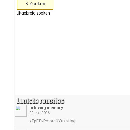
Zoeken
Uitgebreid zoeken
Laatste reacties
In loving memory
22 mei 2026
kTpFTKPmordNYuzIsUwj