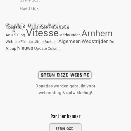
23 mei 2025
Goed stuk
TagWolk #UltrasArnhem
Vitesse
Arnhem
Artikel
Blog
Media
Video
Algemeen
Wedstrijden
Website
Filmpje
Ultras Arnhem
De
Nieuws
Aftrap
Update
Column
Donaties worden gebruikt voor
webhosting & ontwikkeling!
Partner banner