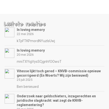
Laatste reacties
In loving memory
22 mei 2026
kTpFTKPmordNYuzIsUwj
In loving memory
20 mei 2026
mniTXYigVysSCjgnhfOOwoT
Vitesse lijkt toch gered – KNVB-commissie opnieuw
gecorrigeerd (En Woerts? Wij zijn benieuwd)
25 juli 2025
Ben benieuwd
Onderzoek naar geldschieters, inzagerechten en
juridische slagkracht: wat zegt de KNVB-
reglementering?