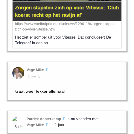
Zorgen stapelen zich op voor Vitesse: 'Club
koerst recht op het ravijn af'
https://www.voetbalprimeur.nl/nieuws/1296119/zorgen-stapelen-
zich-op-voor-vitesse.html
Het ziet er somber uit voor Vitesse. Dat concludeert De
Telegraaf in een an..
Vage Mike
1 jaar
Gaat weer lekker allemaal
is nu vrienden met
Patrick Achterkamp
— 1 jaar
Vage Mike