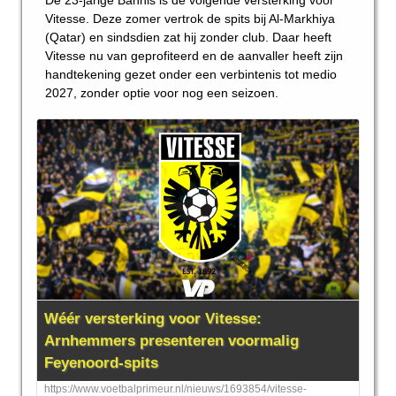
De 23-jarige Bannis is de volgende versterking voor
Vitesse. Deze zomer vertrok de spits bij Al-Markhiya
(Qatar) en sindsdien zat hij zonder club. Daar heeft
Vitesse nu van geprofiteerd en de aanvaller heeft zijn
handtekening gezet onder een verbintenis tot medio
2027, zonder optie voor nog een seizoen.
Wéér versterking voor Vitesse:
Arnhemmers presenteren voormalig
Feyenoord-spits
https://www.voetbalprimeur.nl/nieuws/1693854/vitesse-