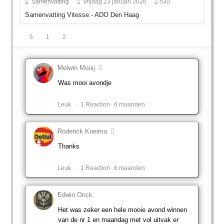
Samenvatting
vrijdag 23 januari 2026
530
Samenvatting Vitesse - ADO Den Haag
5
1
2
Melwin Mooij
Was mooi avondje
Leuk ️
1 Reaction
6 maanden
Roderick Koeima
Thanks
Leuk ️
1 Reaction
6 maanden
Edwin Onck
Het was zeker een hele mooie avond winnen
van de nr 1 en maandag met vol uitvak er