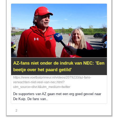
AZ-fans niet onder de indruk van NEC: 'Een
beetje over het paard getild'
https://www.voetbalprimeur.nl/videos/2079233/az-fans-
verwachten-niet-veel-van-nec.html?
utm_source=dlvr.it&utm_medium=twitter
De supporters van AZ gaan met een erg goed gevoel naar
De Kuip. De fans van..
2