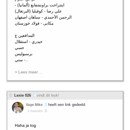
- اينتراخت براونشفايغ (ألمانيا)
علي رضا - كوفيليا (البرتغال)
الرحمن الأحمدي - سباهان اصفهان
مكانى - فولاد خوزستان
المدافعين ع
حيدري - استقلال
حسي
برسبوليس
ستي -..
> Lees meer ...
Lexie 026
vindt dit leuk!
heeft een link gedeeld.
Vage Mike
3 maanden
Haha ja tog