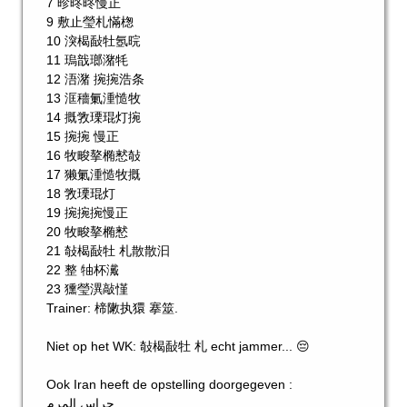
7 昣昸昸慢正
9 敷止瑩札慲楤
10 湥楬敮牡氬晥
11 瑦戠瑯潴牦
12 浯潴 捥捥浩条
13 洭穯氭湩慥牧
14 摡敩瑮琨灯捥
15 捥捥 慢正
16 牧畯摮椭慭敧
17 獭氭湩慥牧摡
18 敩瑮琨灯
19 捥捥捥慢正
20 牧畯摮椭慭
21 敧楬敮牡 札散散汩
22 整 牰杯瀻
23 獯瑩潩敲慬
Trainer: 楴敶执獧 搴筮.
Niet op het WK: 敧楬敮牡 札 echt jammer... 😔
Ook Iran heeft de opstelling doorgegeven :
حراس المرم