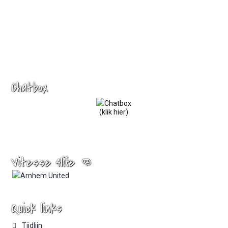
Chatbox
(klik hier)
Vitesse 4life 👊
Quick links
Tijdlijn