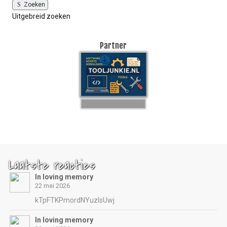
Zoeken
Uitgebreid zoeken
Partner
Laatste reacties
In loving memory
22 mei 2026
kTpFTKPmordNYuzIsUwj
In loving memory