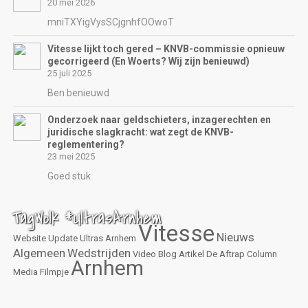
20 mei 2026
mniTXYigVysSCjgnhfOOwoT
Vitesse lijkt toch gered – KNVB-commissie opnieuw
gecorrigeerd (En Woerts? Wij zijn benieuwd)
25 juli 2025
Ben benieuwd
Onderzoek naar geldschieters, inzagerechten en
juridische slagkracht: wat zegt de KNVB-
reglementering?
23 mei 2025
Goed stuk
TagWolk #UltrasArnhem
Vitesse
Nieuws
Website
Update
Ultras Arnhem
Algemeen
Wedstrijden
Video
Blog
Artikel
De Aftrap
Column
Arnhem
Media
Filmpje