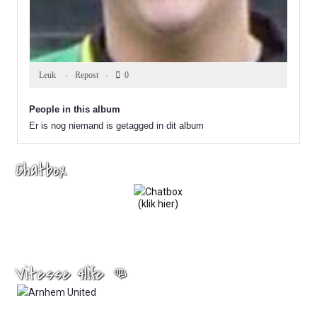
0
0
0
Leuk ️
Repost
0
People in this album
Er is nog niemand is getagged in dit album
Chatbox
(klik hier)
Vitesse 4life 👊