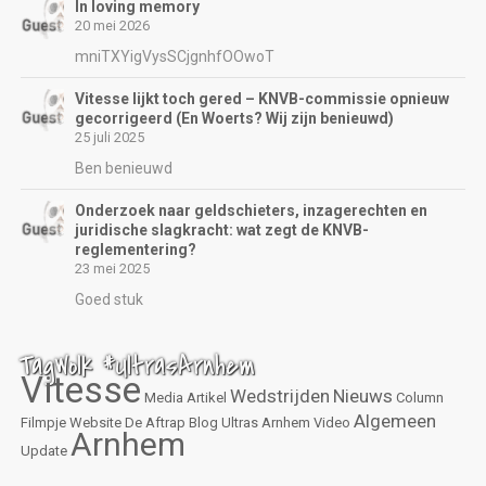
In loving memory
20 mei 2026
mniTXYigVysSCjgnhfOOwoT
Vitesse lijkt toch gered – KNVB-commissie opnieuw
gecorrigeerd (En Woerts? Wij zijn benieuwd)
25 juli 2025
Ben benieuwd
Onderzoek naar geldschieters, inzagerechten en
juridische slagkracht: wat zegt de KNVB-
reglementering?
23 mei 2025
Goed stuk
TagWolk #UltrasArnhem
Vitesse
Wedstrijden
Nieuws
Media
Artikel
Column
Algemeen
Filmpje
Website
De Aftrap
Blog
Ultras Arnhem
Video
Arnhem
Update