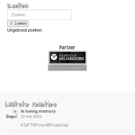
Zoeken
Zoeken
Uitgebreid zoeken
Partner
Laatste reacties
In loving memory
22 mei 2026
kTpFTKPmordNYuzIsUwj