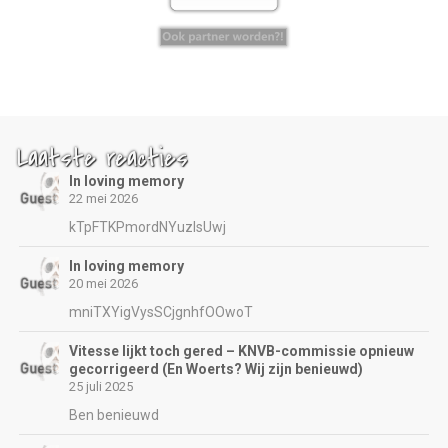
Laatste reacties
In loving memory
22 mei 2026
kTpFTKPmordNYuzIsUwj
In loving memory
20 mei 2026
mniTXYigVysSCjgnhfOOwoT
Vitesse lijkt toch gered – KNVB-commissie opnieuw
gecorrigeerd (En Woerts? Wij zijn benieuwd)
25 juli 2025
Ben benieuwd