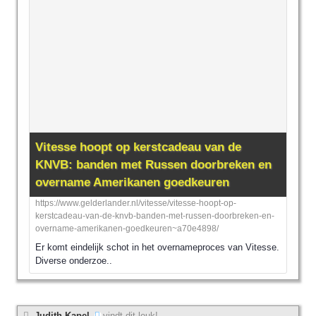
Vitesse hoopt op kerstcadeau van de
KNVB: banden met Russen doorbreken en
overname Amerikanen goedkeuren
https://www.gelderlander.nl/vitesse/vitesse-hoopt-op-
kerstcadeau-van-de-knvb-banden-met-russen-doorbreken-en-
overname-amerikanen-goedkeuren~a70e4898/
Er komt eindelijk schot in het overnameproces van Vitesse.
Diverse onderzoe..
Judith Kapel
vindt dit leuk!