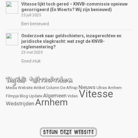
Vitesse lijkt toch gered – KNVB-commissie opnieuw
gecorrigeerd (En Woerts? Wij zijn benieuwd)
25 juli 2025
Ben benieuwd
Onderzoek naar geldschieters, inzagerechten en
juridische slagkracht: wat zegt de KNVB-
reglementering?
23 mei 2025
Goed stuk
TagWolk #UltrasArnhem
Nieuws
Media
Website
Artikel
Column
De Aftrap
Ultras Arnhem
Vitesse
Algemeen
Filmpje
Blog
Update
Video
Arnhem
Wedstrijden