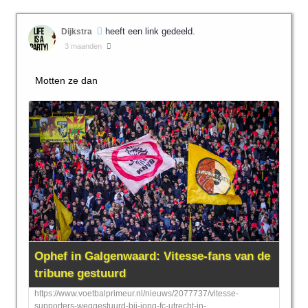
heeft een link gedeeld.
Dijkstra
3 maanden
Motten ze dan
Ophef in Galgenwaard: Vitesse-fans van de
tribune gestuurd
https://www.voetbalprimeur.nl/nieuws/2077737/vitesse-
supporters-weggestuurd-bij-jong-fc-utrecht-in-