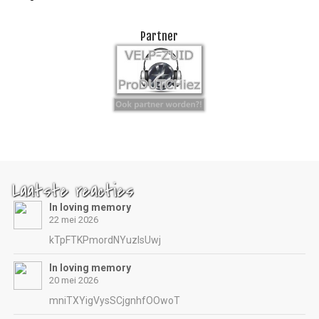
Partner
Laatste reacties
In loving memory
22 mei 2026
kTpFTKPmordNYuzIsUwj
In loving memory
20 mei 2026
mniTXYigVysSCjgnhfOOwoT