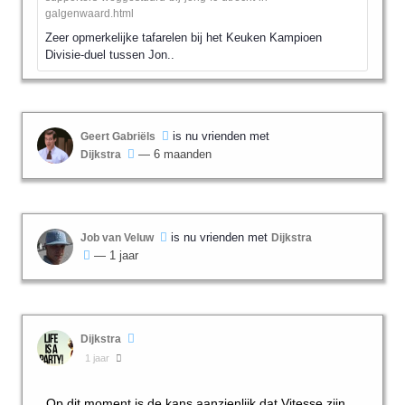
galgenwaard.html
Zeer opmerkelijke tafarelen bij het Keuken Kampioen
Divisie-duel tussen Jon..
is nu vrienden met
Geert Gabriëls
— 6 maanden
Dijkstra
is nu vrienden met
Job van Veluw
Dijkstra
— 1 jaar
Dijkstra
1 jaar
Op dit moment is de kans aanzienlijk dat Vitesse zijn