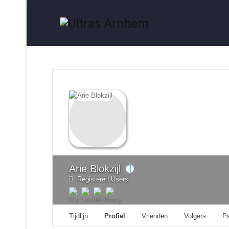
Arie Blokzijl
Registered Users
Tijdlijn
Profiel
Vrienden
Volgers
P