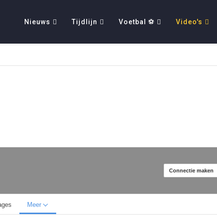
Nieuws
Tijdlijn
Voetbal ⚽
Video's
Connectie maken
ages
Meer