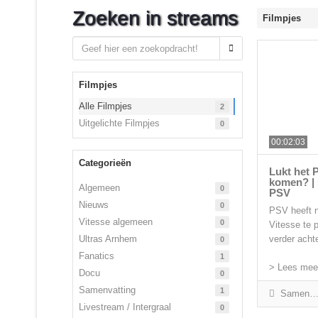
Zoeken in streams
Filmpjes
Filmpjes
Alle Filmpjes
2
Uitgelichte Filmpjes
0
00:02:03
Categorieën
Lukt het 
komen? | 
Algemeen
0
PSV
Nieuws
0
PSV heeft n
Vitesse algemeen
0
Vitesse te 
verder achter
Ultras Arnhem
0
Fanatics
1
> Lees meer
Docu
0
Samenvatting
1
Samenvatting
Livestream / Intergraal
0