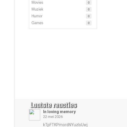
Movies
0
Muziek
0
Humor
0
Games
0
Laatste reacties
In loving memory
22 mei 2026
kTpFTKPmordNYuzIsUwj