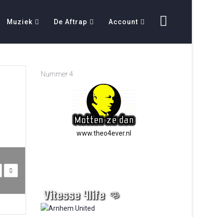
Muziek
De Aftrap
Account
Nummer 4
www.theo4ever.nl
Vitesse 4life 👊