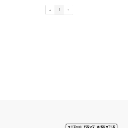
«
1
»