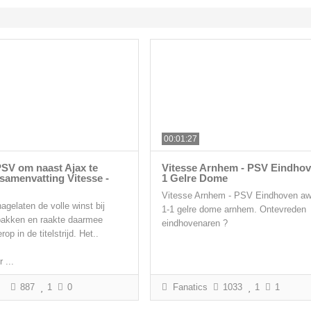
00:01:27
PSV om naast Ajax te
Vitesse Arnhem - PSV Eindhov
samenvatting Vitesse -
1 Gelre Dome
Vitesse Arnhem - PSV Eindhoven a
agelaten de volle winst bij
1-1 gelre dome arnhem. Ontevreden
pakken en raakte daarmee
eindhovenaren ?
op in de titelstrijd. Het..
 ...
887
1
0
Fanatics
1033
1
1