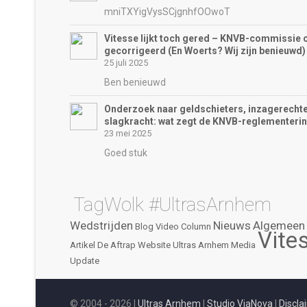
mniTXYigVysSCjgnhfOOwoT
Vitesse lijkt toch gered – KNVB-commissie 
gecorrigeerd (En Woerts? Wij zijn benieuwd)
25 juli 2025
Ben benieuwd
Onderzoek naar geldschieters, inzagerechte
slagkracht: wat zegt de KNVB-reglementeri
23 mei 2025
Goed stuk
TagWolk #UltrasArnhem
Wedstrijden
Nieuws
Algemeen
Blog
Video
Column
Vite
Artikel
De Aftrap
Website
Ultras Arnhem
Media
Update
© 2004 - 2026 |
Ultras Arnhem
|
Studio ViaNova
|
Discla