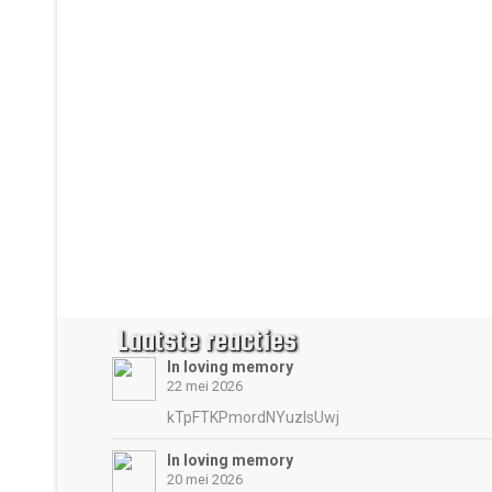
Laatste reacties
In loving memory
22 mei 2026
kTpFTKPmordNYuzIsUwj
In loving memory
20 mei 2026