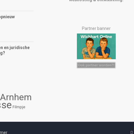
opnieuw
Partner banner
n en juridische
ng?
Arnhem
sse
Filmpje
imer