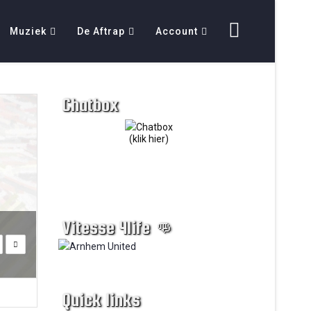
Muziek
De Aftrap
Account
Chatbox
(klik hier)
Vitesse 4life 👊
Quick links