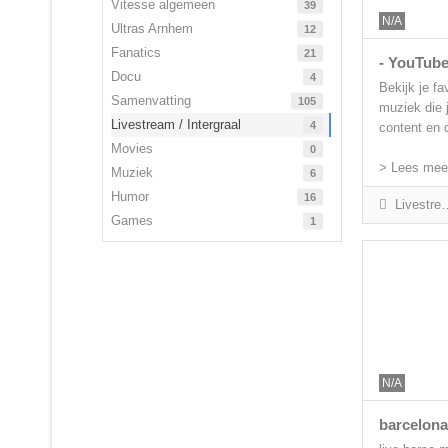
Vitesse algemeen
39
N/A
Ultras Arnhem
12
Fanatics
21
- YouTub
Docu
4
Bekijk je fa
Samenvatting
105
muziek die j
Livestream / Intergraal
4
content en d
Movies
0
> Lees meer
Muziek
6
Humor
16
Livestream / Intergraal
Games
1
N/A
barcelona