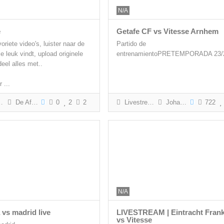
N/A
e
Getafe CF vs Vitesse Arnhem
voriete video's, luister naar de
Partido de
e leuk vindt, upload originele
entrenamientoPRETEMPORADA 23/
eel alles met..
 ...
De Aftrap
0
2
2
Livestream / Intergraal
Johan Bakels
722
N/A
 vs madrid live
LIVESTREAM | Eintracht Frank
vs Vitesse