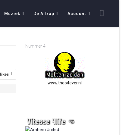
Muziek
De Aftrap
Account
Nummer 4
likes
www.theo4ever.nl
Vitesse 4life 👊