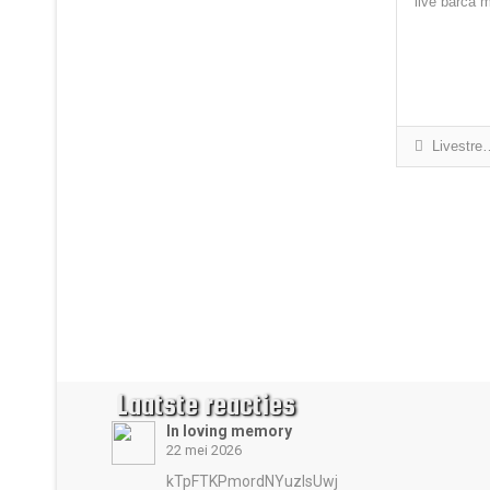
live barca 
Livestream / Intergraal
Laatste reacties
In loving memory
22 mei 2026
kTpFTKPmordNYuzIsUwj