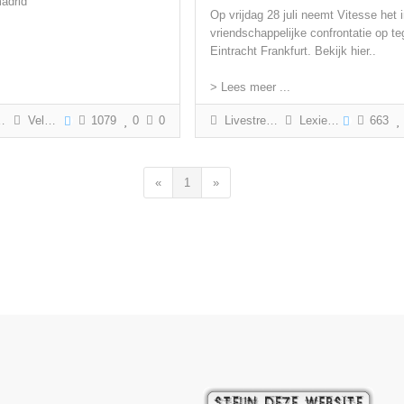
madrid
Op vrijdag 28 juli neemt Vitesse het 
vriendschappelijke confrontatie op t
Eintracht Frankfurt. Bekijk hier..
> Lees meer ...
Velp Zuid
1079
0
0
Livestream / Intergraal
Lexie 026
663
«
1
»