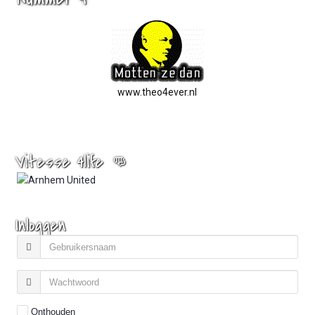
www.theo4ever.nl
Vitesse 4life 👊
Inloggen
Onthouden