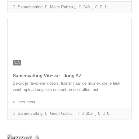
Samenvatting
Malte Paffen
249
0
1
N/A
Samenvatting Vitesse - Jong AZ
Bekijk je favoriete video's, luister naar de muziek die je leuk
vindt, upload originele content en deel alles met..
> Lees meer ...
Samenvatting
Geert Gabriëls
352
0
0
Nummer 4