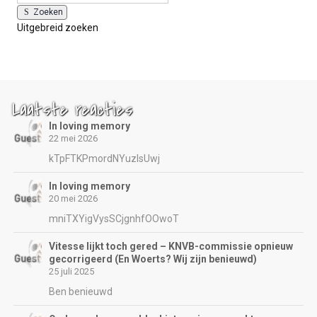
Zoeken
Uitgebreid zoeken
Laatste reacties
In loving memory
22 mei 2026
kTpFTKPmordNYuzIsUwj
In loving memory
20 mei 2026
mniTXYigVysSCjgnhfOOwoT
Vitesse lijkt toch gered – KNVB-commissie opnieuw
gecorrigeerd (En Woerts? Wij zijn benieuwd)
25 juli 2025
Ben benieuwd