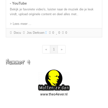
- YouTube
Bekijk je favoriete video's, luister naar de muziek die je leuk
vindt, upload originele content en deel alles met..
> Lees meer ...
Docu
Jos Derksen
0
0
0
«
1
»
Nummer 4
www.theo4ever.nl