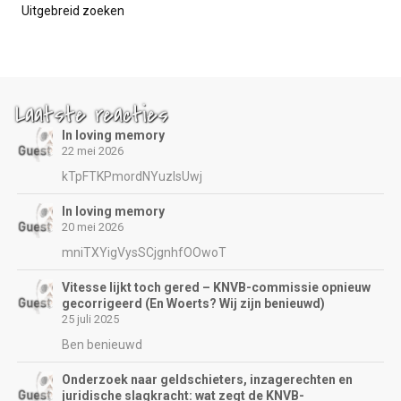
Uitgebreid zoeken
Laatste reacties
In loving memory
22 mei 2026
kTpFTKPmordNYuzIsUwj
In loving memory
20 mei 2026
mniTXYigVysSCjgnhfOOwoT
Vitesse lijkt toch gered – KNVB-commissie opnieuw
gecorrigeerd (En Woerts? Wij zijn benieuwd)
25 juli 2025
Ben benieuwd
Onderzoek naar geldschieters, inzagerechten en
juridische slagkracht: wat zegt de KNVB-