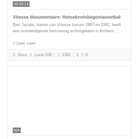
00:28:14
Vitesse documentaire: Hotseknotsbegoniavoetbal
Bert Jacobs, trainer van Vitesse tussen 1987 en 1992, heeft
een overweldigende herinnering achtergelaten in Arnhem...
> Lees meer ...
Docu
Lexie 026
1352
1
0
N/A