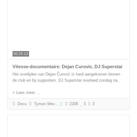
00:25:13
Vitesse-documentaire: Dejan Curovic, DJ Superstar
Het overlijden van Dejan Čurović is hard aangekomen binnen
de club en bij supporters. DJ Superstar overleed zondag na..
> Lees meer ...
Docu
Tymon Wevers
2208
3
3